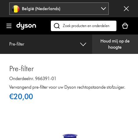
Navigatie
België (Nederlands)
overslaan
Je
winkelm
Zoek
is
op
leeg
Houd mij op de
dyson.be
Pre-filter
hoogte
Pre-filter
Onderdeelnr. 966391-01
Vervangend pre-filter voor uw Dyson rechtopstaande stofzuiger.
€20,00