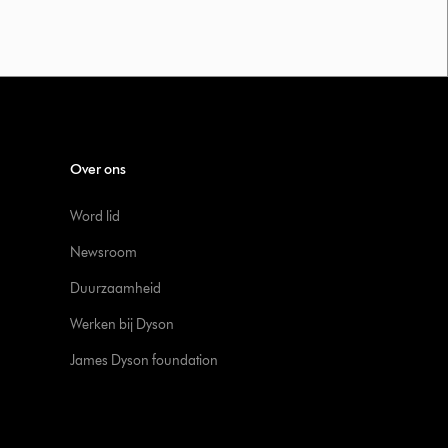
Over ons
Word lid
Newsroom
Duurzaamheid
Werken bij Dyson
James Dyson foundation