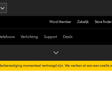
Word Member
Zakelijk
Store finder
telefoons
Verlichting
Support
Deals
erbevestiging momenteel vertraagd zijn. We werken al aan een snelle 
erzonden.