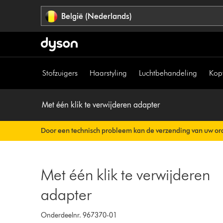
Navigatie
België (Nederlands)
overslaan
Stofzuigers
Haarstyling
Luchtbehandeling
Kop
Met één klik te verwijderen adapter
Door een technisch probleem kan de verzending van uw ord
Uw orderbevestiging wordt binnenkort automatisch naar u v
Met één klik te verwijderen
adapter
Onderdeelnr. 967370-01