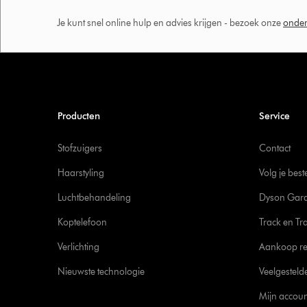
Je kunt snel online hulp en advies krijgen - bezoek onze
onder
Producten
Service
Stofzuigers
Contact
Haarstyling
Volg je best
Luchtbehandeling
Dyson Gara
Koptelefoon
Track en Tr
Verlichting
Aankoop re
Nieuwste technologie
Veelgesteld
Mijn accoun