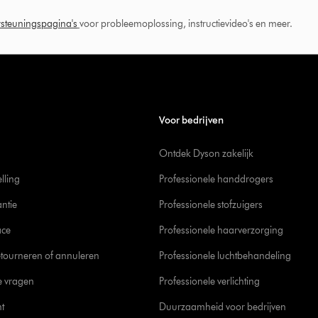
steuningspagina's
voor probleemoplossing, instructievideo's en meer.
Voor bedrijven
Ontdek Dyson zakelijk
elling
Professionele handdrogers
ntie
Professionele stofzuigers
ace
Professionele haarverzorging
tourneren of annuleren
Professionele luchtbehandeling
e vragen
Professionele verlichting
t
Duurzaamheid voor bedrijven