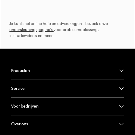
Je kunt snel online hulp en advies krijgen - bezoek onze
ondersteuningspagina's
voor probleemoplossing,
instructievideo's en meer.
Producten
Service
Voor bedrijven
Over ons