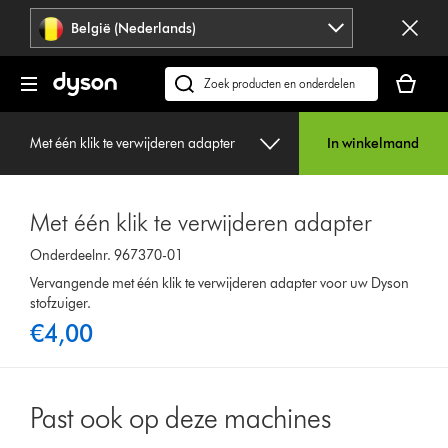
Navigatie
België (Nederlands)
overslaan
Je
winkelm
Zoek
is
op
leeg
dyson.be
Met één klik te verwijderen adapter
In winkelmand
Met één klik te verwijderen adapter
Onderdeelnr. 967370-01
Vervangende met één klik te verwijderen adapter voor uw Dyson
stofzuiger.
€4,00
Past ook op deze machines