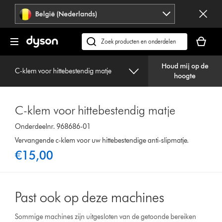
Navigatie
België (Nederlands)
overslaan
Je
winkelm
Zoek
is
op
leeg
Houd mij op de
dyson.be
C-klem voor hittebestendig matje
hoogte
C-klem voor hittebestendig matje
Onderdeelnr. 968686-01
Vervangende c-klem voor uw hittebestendige anti-slipmatje.
€15,00
Past ook op deze machines
Sommige machines zijn uitgesloten van de getoonde bereiken