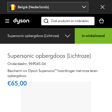
Navigatie
België (Nederlands)
overslaan
Je
winkelm
Zoek
is
op
leeg
dyson.be
Supersonic opbergdoos (Lichtroze)
In winkelmand
Supersonic opbergdoos (Lichtroze)
Onderdeelnr. 969045-04
Bescherm uw Dyson Supersonic™ haardroger met onze leren
opbergdoos.
€65,00