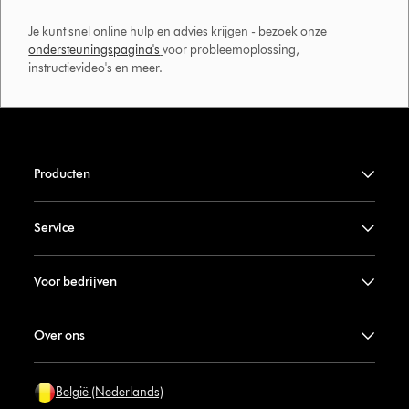
Je kunt snel online hulp en advies krijgen - bezoek onze
ondersteuningspagina's
voor probleemoplossing,
instructievideo's en meer.
Producten
Service
Voor bedrijven
Over ons
België (Nederlands)