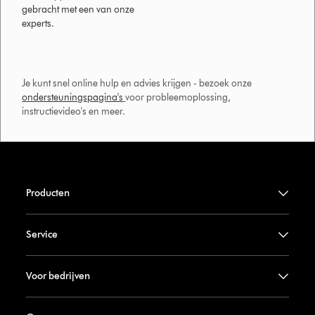
gebracht met een van onze
experts.
Je kunt snel online hulp en advies krijgen - bezoek onze
ondersteuningspagina's
voor probleemoplossing,
instructievideo's en meer.
Producten
Service
Voor bedrijven