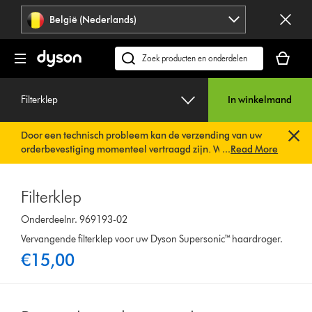
Navigatie
België (Nederlands)
overslaan
Je
winkelm
Zoek
is
op
leeg
dyson.be
Filterklep
In winkelmand
Door een technisch probleem kan de verzending van uw
orderbevestiging momenteel vertraagd zijn. We werken al
...
Read More
aan een snelle oplossing.
U hoeft verder niets te doen. Uw
orderbevestiging wordt binnenkort automatisch naar u
verzonden.
Filterklep
Onderdeelnr. 969193-02
Vervangende filterklep voor uw Dyson Supersonic™ haardroger.
€15,00