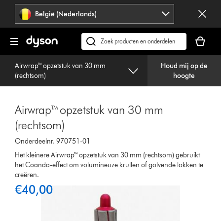
Navigatie
België (Nederlands)
overslaan
Je
winkelm
Zoek
is
op
leeg
Airwrap™ opzetstuk van 30 mm
Houd mij op de
dyson.be
(rechtsom)
hoogte
Airwrap™ opzetstuk van 30 mm
(rechtsom)
Onderdeelnr. 970751-01
Het kleinere Airwrap™ opzetstuk van 30 mm (rechtsom) gebruikt
het Coanda-effect om volumineuze krullen of golvende lokken te
creëren.
€40,00