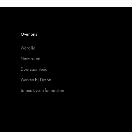
Over ons
Word lid
Newsroom
Duurzaamheid
Werken bij Dyson
James Dyson foundation