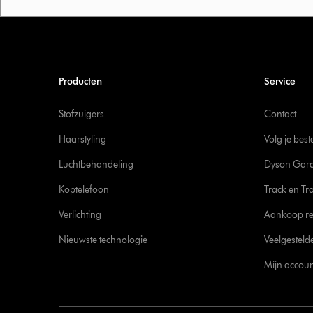
Producten
Service
Stofzuigers
Contact
Haarstyling
Volg je best
Luchtbehandeling
Dyson Gara
Koptelefoon
Track en Tr
Verlichting
Aankoop re
Nieuwste technologie
Veelgesteld
Mijn accoun