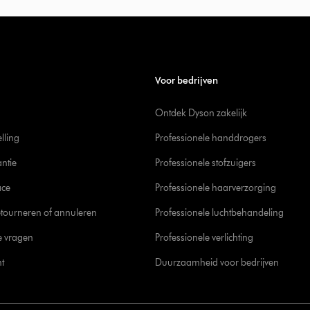
Voor bedrijven
Ontdek Dyson zakelijk
elling
Professionele handdrogers
ntie
Professionele stofzuigers
ace
Professionele haarverzorging
tourneren of annuleren
Professionele luchtbehandeling
e vragen
Professionele verlichting
t
Duurzaamheid voor bedrijven