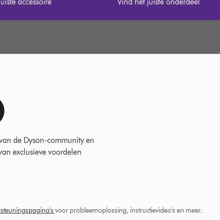
juiste accessoire
Vind het juiste onderdeel
 van de Dyson-community en
 van exclusieve voordelen
steuningspagina's
voor probleemoplossing, instructievideo's en meer.