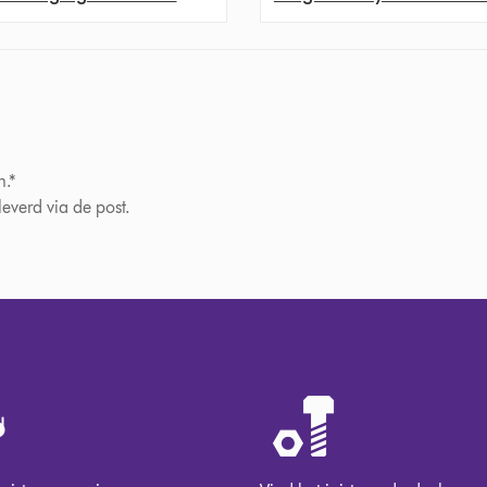
n.*
verd via de post.