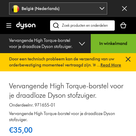
Navigatie
België (Nederlands)
overslaan
Je
winkelm
Zoek
is
op
leeg
Vervangende High Torque-borstel
dyson.be
In winkelmand
voor je draadloze Dyson stofzuiger.
Door een technisch probleem kan de verzending van uw
orderbevestiging momenteel vertraagd zijn. We werken al
...
Read More
aan een snelle oplossing.
U hoeft verder niets te doen. Uw
orderbevestiging wordt binnenkort automatisch naar u
verzonden.
Vervangende High Torque-borstel voor
je draadloze Dyson stofzuiger.
Onderdeelnr. 971655-01
Vervangende High Torque-borstel voor je draadloze Dyson
stofzuiger.
€35,00