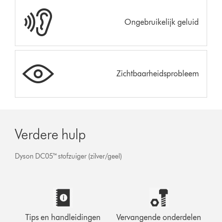
Ongebruikelijk geluid
Zichtbaarheidsprobleem
Verdere hulp
Dyson DC05™ stofzuiger (zilver/geel)
Tips en handleidingen
Vervangende onderdelen