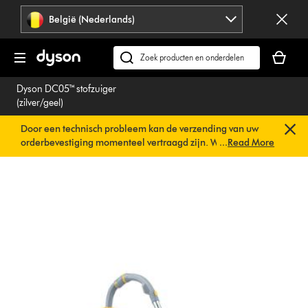
Navigatie
België (Nederlands)
overslaan
Je
winkelm
Zoek
is
op
Dyson DC05™ stofzuiger
leeg
dyson.be
(zilver/geel)
Door een technisch probleem kan de verzending van uw
orderbevestiging momenteel vertraagd zijn. We werken al
...
Read More
aan een snelle oplossing.
U hoeft verder niets te doen. Uw
orderbevestiging wordt binnenkort automatisch naar u
verzonden.