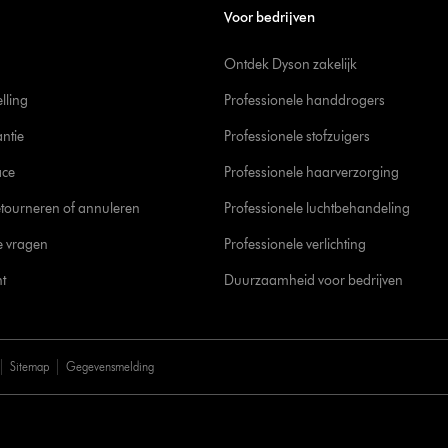
Voor bedrijven
Ontdek Dyson zakelijk
elling
Professionele handdrogers
ntie
Professionele stofzuigers
ace
Professionele haarverzorging
tourneren of annuleren
Professionele luchtbehandeling
e vragen
Professionele verlichting
t
Duurzaamheid voor bedrijven
Sitemap
Gegevensmelding