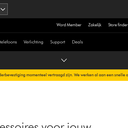
Word Member
Zakelijk
Store finder
telefoons
Verlichting
Support
Deals
erbevestiging momenteel vertraagd zijn. We werken al aan een snelle 
erzonden.
essoires voor jouw