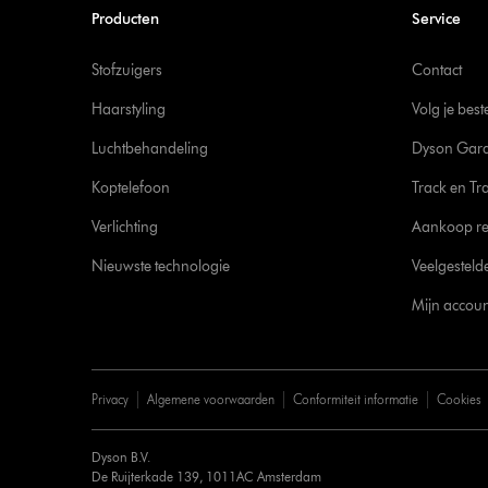
Producten
Service
Stofzuigers
Contact
Haarstyling
Volg je best
Luchtbehandeling
Dyson Gara
Koptelefoon
Track en Tr
Verlichting
Aankoop re
Nieuwste technologie
Veelgesteld
Mijn accoun
Privacy
Algemene voorwaarden
Conformiteit informatie
Cookies
Dyson B.V.
De Ruijterkade 139, 1011AC Amsterdam