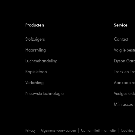
Producten
Service
Stofzuigers
Contact
Haarstyling
Volg je best
Luchtbehandeling
Dyson Gara
Koptelefoon
Track en Tr
Verlichting
Aankoop re
Nieuwste technologie
Veelgesteld
Mijn accoun
Privacy
Algemene voorwaarden
Conformiteit informatie
Cookies