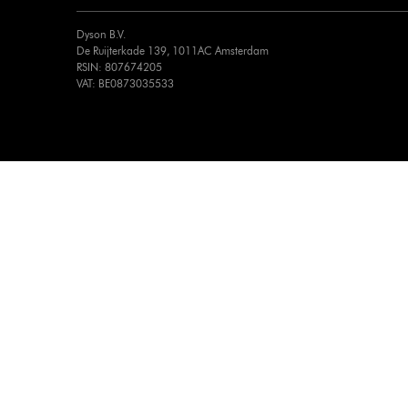
Dyson B.V.
De Ruijterkade 139, 1011AC Amsterdam
RSIN: 807674205
VAT: BE0873035533