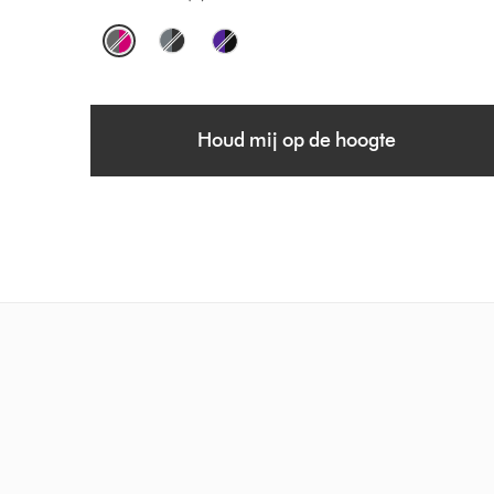
O
p
t
Houd mij op de hoogte
i
o
n
s
Slide
{0}
of
{1}.