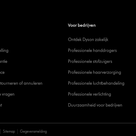
Voor bedrijven
Ontdek Dyson zakelijk
elling
Professionele handdrogers
ntie
Professionele stofzuigers
ace
Professionele haarverzorging
tourneren of annuleren
Professionele luchtbehandeling
e vragen
Professionele verlichting
t
Duurzaamheid voor bedrijven
Sitemap
Gegevensmelding