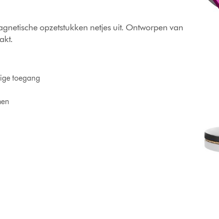
agnetische opzetstukken netjes uit. Ontworpen van
akt.
dige toegang
men