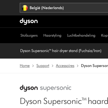
Navigatie
België (Nederlands)
overslaan
Stofzuigers
Haarstyling
Luchtbehandeling
Kop
Dyson Supersonic™ hair dryer stand (Fuchsia/Iron)
Home
Support
Accessoires
Dyson Supersoni
Dyson Supersonic™ haard