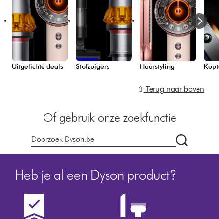
Uitgelichte deals
Stofzuigers
Haarstyling
Kopt
⇧
Terug naar boven
Of gebruik onze zoekfunctie
Zoek
op
dyson.be
Heb je al een Dyson product?