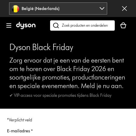
Navigatie
België (Nederlands)
overslaan
Je
winkelm
Zoek
is
op
leeg
dyson.be
Dyson Black Friday
Zorg ervoor dat je een van de eersten bent
om te horen over Black Friday 2026 en
soortgelijke promoties, productlanceringen
en speciale evenementen. Meld je nu aan.
✔ VIP-access voor speciale promoties tijdens Black Friday
*Verplicht veld
E-mailadres *