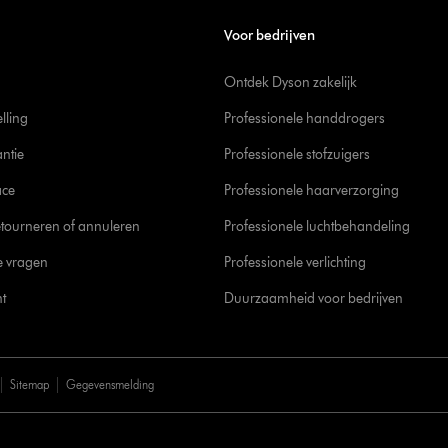
Voor bedrijven
Ontdek Dyson zakelijk
elling
Professionele handdrogers
ntie
Professionele stofzuigers
ace
Professionele haarverzorging
tourneren of annuleren
Professionele luchtbehandeling
e vragen
Professionele verlichting
t
Duurzaamheid voor bedrijven
Sitemap
Gegevensmelding