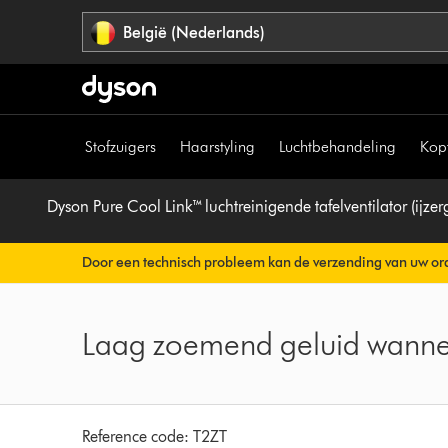
Navigatie
België (Nederlands)
overslaan
Stofzuigers
Haarstyling
Luchtbehandeling
Kop
Dyson Pure Cool Link™ luchtreinigende tafelventilator (ijzer
Door een technisch probleem kan de verzending van uw ord
Uw orderbevestiging wordt binnenkort automatisch naar u v
Laag zoemend geluid wannee
Reference code:
T2ZT