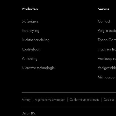
Producten
Service
Stofzuigers
Contact
Haarstyling
Volg je best
Luchtbehandeling
Dyson Gara
Koptelefoon
Track en Tr
Verlichting
Aankoop re
Nieuwste technologie
Veelgesteld
Mijn accoun
Privacy
Algemene voorwaarden
Conformiteit informatie
Cookies
Dyson B.V.