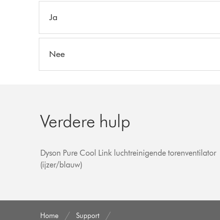
Ja
Nee
Verdere hulp
Dyson Pure Cool Link luchtreinigende torenventilator
(ijzer/blauw)
Home
Support