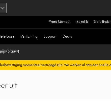
Word Member
Zakelijk
Store finder
telefoons
Verlichting
Support
Deals
grijs/blauw)
erbevestiging momenteel vertraagd zijn. We werken al aan een snelle 
erzonden.
r uit