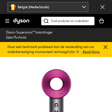
Navigatie
België (Nederlands)
overslaan
Je
winkelm
Zoek
is
op
Dyson Supersonic™ haardroger
leeg
dyson.be
(ijzer/fuchsia)
Door een technisch probleem kan de verzending van uw
orderbevestiging momenteel vertraagd zijn. We werken al
...
Read More
aan een snelle oplossing.
U hoeft verder niets te doen. Uw
orderbevestiging wordt binnenkort automatisch naar u
verzonden.