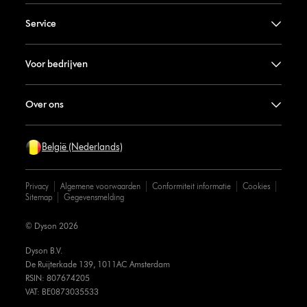
Service
Voor bedrijven
Over ons
België (Nederlands)
Privacy
Algemene voorwaarden
Conformiteit informatie
Cookies
Sitemap
Gegevensmelding
© Dyson 2026
Dyson B.V.
De Ruijterkade 139, 1011AC Amsterdam
RSIN: 807674205
VAT: BE0873035533