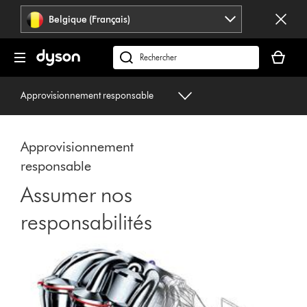
Sauter
Belgique (Français)
les
pages
Votre
panier
Rechercher
est
des
vide
produits
Approvisionnement responsable
Approvisionnement
responsable
Assumer nos
responsabilités