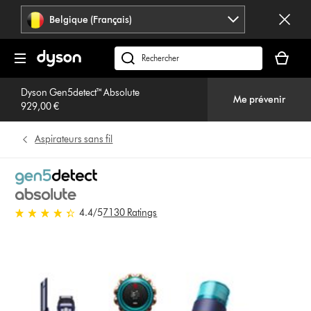
Sauter
Belgique (Français)
les
pages
Votre
panier
Rechercher
est
des
vide
Dyson Gen5detect™ Absolute
produits
Me prévenir
929,00 €
Aspirateurs sans fil
4.4 étoiles sur 5 de 7130 Ratings
4.4
/5
7130 Ratings