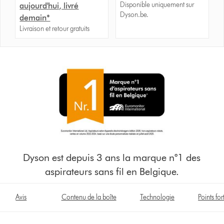
Disponible uniquement sur
aujourd'hui, livré
Dyson.be.
demain*
Livraison et retour gratuits
Dyson est depuis 3 ans la marque n°1 des
aspirateurs sans fil en Belgique.
Avis
Contenu de la boîte
Technologie
Points for