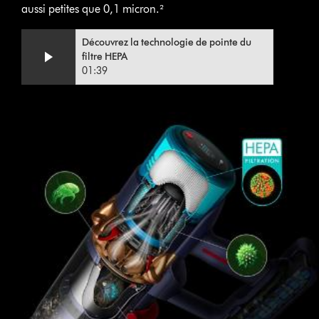
aussi petites que 0,1 micron.²
Video
Afficher
Découvrez la technologie de pointe du
Transcript
la
filtre HEPA
transcription
01:39
de
la
vidéo