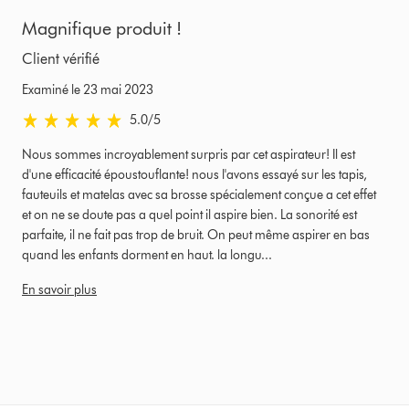
Magnifique produit !
Client vérifié
Examiné le 23 mai 2023
5.0 étoiles sur 5 de Examiné le 23 mai 2023 Ratings
5.0
/5
Nous sommes incroyablement surpris par cet aspirateur! Il est
d'une efficacité époustouflante! nous l'avons essayé sur les tapis,
fauteuils et matelas avec sa brosse spécialement conçue a cet effet
et on ne se doute pas a quel point il aspire bien. La sonorité est
parfaite, il ne fait pas trop de bruit. On peut même aspirer en bas
quand les enfants dorment en haut. la longu...
En savoir plus