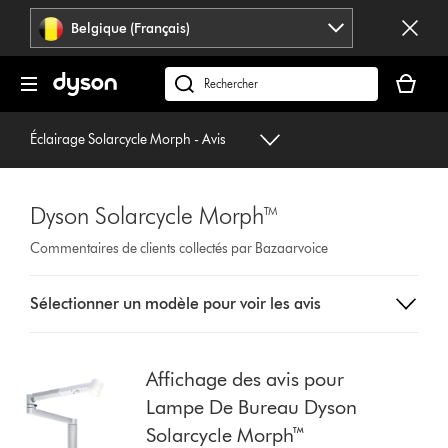
Sauter
Belgique (Français)
les
pages
Votre
panier
Rechercher
est
des
vide
produits
Éclairage Solarcycle Morph - Avis
Dyson Solarcycle Morph™
Commentaires de clients collectés par Bazaarvoice
Select
Sélectionner un modèle pour voir les avis
a
button
from
the
Affichage des avis pour
list
Lampe De Bureau Dyson
to
Solarcycle Morph™
show