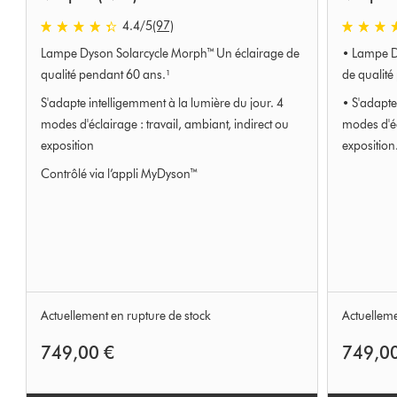
4.4
/5
(97)
4.4
4.4
Lampe Dyson Solarcycle Morph™ Un éclairage de
• Lampe D
étoiles
étoiles
sur
sur
qualité pendant 60 ans.¹
de qualité
5
5
S'adapte intelligemment à la lumière du jour. 4
​​​​​​​• S'a
de
de
modes d'éclairage : travail, ambiant, indirect ou
modes d'éc
97
97
exposition
exposition
Ratings
Ratings
Contrôlé via l’appli MyDyson™
Actuellement en rupture de stock
Actuelleme
749,00 €
749,0