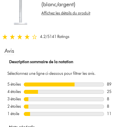
(blanc/argent)
reviews
for
Affichez les détails du produit
that
model
below
4.2
/5
141 Ratings
4.2
étoiles
sur
5
de
141
Ratings