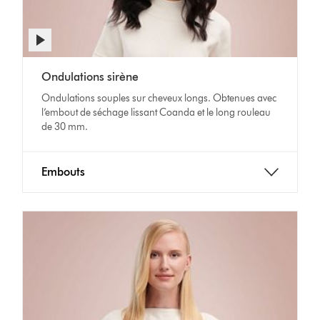
Afficher
la
Video
transcription
Ondulations sirène
Transcript
de
la
Ondulations souples sur cheveux longs. Obtenues avec
vidéo
l’embout de séchage lissant Coanda et le long rouleau
de 30 mm.
Embouts