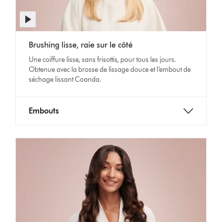
Afficher
la
Video
transcription
Brushing lisse, raie sur le côté
Transcript
de
la
Une coiffure lisse, sans frisottis, pour tous les jours.
vidéo
Obtenue avec la brosse de lissage douce et l’embout de
séchage lissant Coanda.
Embouts