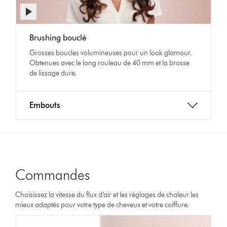
Afficher
la
Video
transcription
Brushing bouclé
Transcript
de
la
Grosses boucles volumineuses pour un look glamour.
vidéo
Obtenues avec le long rouleau de 40 mm et la brosse
de lissage dure.
Embouts
Commandes
Choisissez la vitesse du flux d’air et les réglages de chaleur les
mieux adaptés pour votre type de cheveux et votre coiffure.