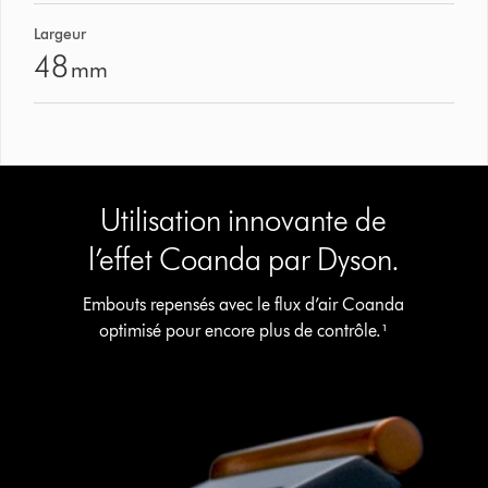
Largeur
48
mm
Utilisation innovante de
l’effet Coanda par Dyson.
Embouts repensés avec le flux d’air Coanda
Afficher
optimisé pour encore plus de contrôle.¹
la
transcription
de
la
vidéo