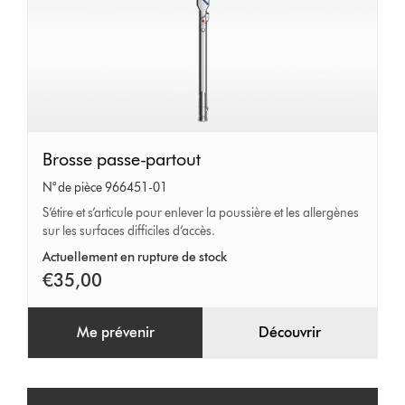
Brosse
Brosse passe-partout
passe-
N° de pièce 966451-01
partout
S’étire et s’articule pour enlever la poussière et les allergènes
sur les surfaces difficiles d’accès.
Actuellement en rupture de stock
€35,00
Me prévenir
Découvrir