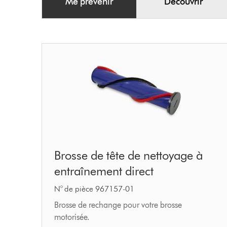
Me prévenir
Découvrir
Brosse
Brosse de tête de nettoyage à
de
entraînement direct
tête
de
N° de pièce 967157-01
nettoyage
Brosse de rechange pour votre brosse
motorisée.
à