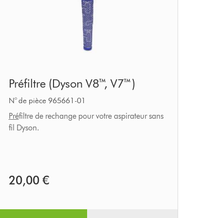
Préfiltre
Préfiltre (Dyson V8™, V7™)
(Dyson
V8™,
N° de pièce 965661-01
V7™)
Pré
filtre de rechange pour votre aspirateur sans
fil Dyson.
20,00 €