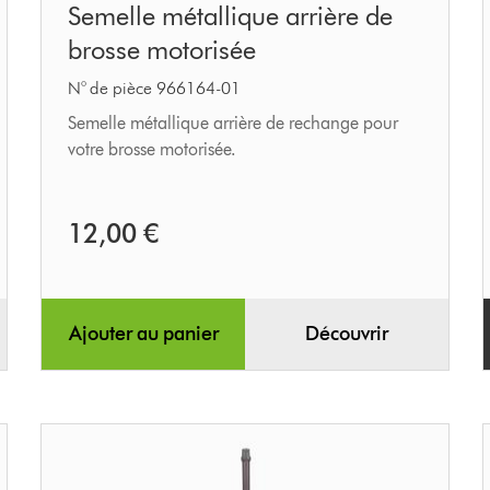
Semelle métallique arrière de
métallique
brosse motorisée
arrière
de
N° de pièce 966164-01
brosse
Semelle métallique arrière de rechange pour
votre brosse motorisée.
motorisée
12,00 €
Ajouter au panier
Découvrir