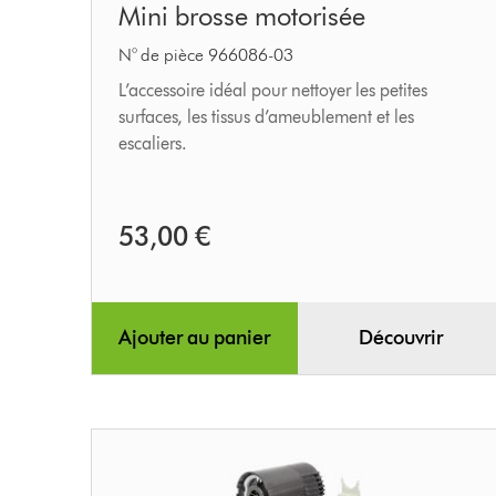
Mini brosse motorisée
brosse
motorisée
N° de pièce 966086-03
L’accessoire idéal pour nettoyer les petites
surfaces, les tissus d’ameublement et les
escaliers.
53,00 €
Ajouter au panier
Découvrir