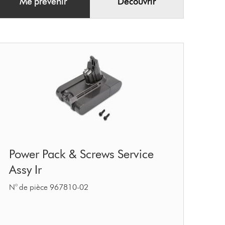
Me prévenir
Découvrir
Power
Power Pack & Screws Service
Pack
Assy Ir
&
Screws
N° de pièce 967810-02
Service
Assy