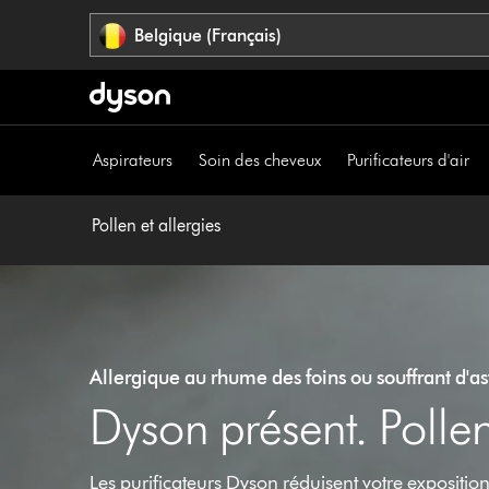
Sauter
Belgique (Français)
les
pages
Aspirateurs
Soin des cheveux
Purificateurs d'air
Pollen et allergies
Allergique au rhume des foins ou souffrant d'a
Dyson présent. Polle
Les purificateurs Dyson réduisent votre expositio