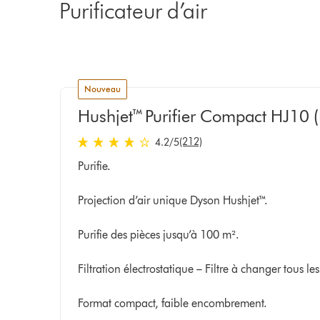
Purificateur d’air
nouveau
Hushjet™ Purifier Compact HJ10 (
(212)
4.2
/5
4.2
Purifie.
étoiles
sur
Projection d’air unique Dyson Hushjet™.
5
de
Purifie des pièces jusqu’à 100 m².
212
Ratings
Filtration électrostatique – Filtre à changer tous le
Format compact, faible encombrement.