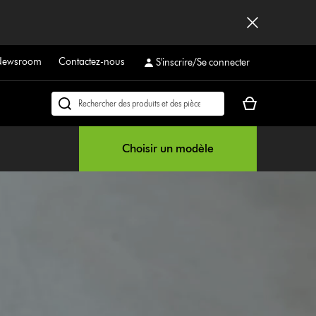
Newsroom
Contactez-nous
S'inscrire/Se connecter
Votre
Rechercher
panier
des
est
produits
Choisir un modèle
vide