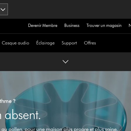
Devenir Membre
Business
Trouver un magasin
Casque audio
Éclairage
Support
Offres
sthme ?
n absent.
n au pollen, pour une maison plus propre et plus saine.