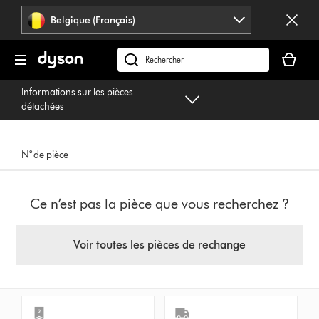
Sauter
Belgique (Français)
les
pages
Votre
panier
Rechercher
est
des
Informations sur les pièces
vide
produits
détachées
N° de pièce
Ce n’est pas la pièce que vous recherchez ?
Voir toutes les pièces de rechange