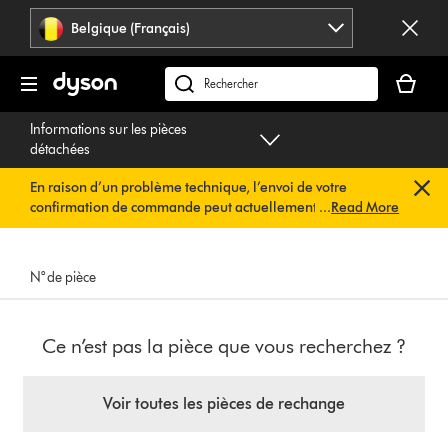
Sauter
Belgique (Français)
les
pages
Votre
panier
Rechercher
est
des
Informations sur les pièces
vide
produits
détachées
En raison d’un problème technique, l’envoi de votre
confirmation de commande peut actuellement être
...
Read More
retardé. Nous travaillons déjà à une solution rapide.
Vous
n’avez rien à faire de votre côté. Votre confirmation de
commande vous sera envoyée automatiquement dans les
N° de pièce
plus brefs délais.
Ce n’est pas la pièce que vous recherchez ?
Voir toutes les pièces de rechange