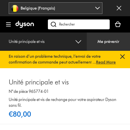
Sauter
Belgique (Français)
les
pages
Votre
panier
Rechercher
est
des
vide
produits
Unité principale et vis
Me prévenir
En raison d’un problème technique, l’envoi de votre
confirmation de commande peut actuellement être
...
Read More
retardé. Nous travaillons déjà à une solution rapide.
Vous
n’avez rien à faire de votre côté. Votre confirmation de
commande vous sera envoyée automatiquement dans les
Unité principale et vis
plus brefs délais.
N° de pièce 965774-01
Unité principale et vis de rechange pour votre aspirateur Dyson
sans fil.
€80,00