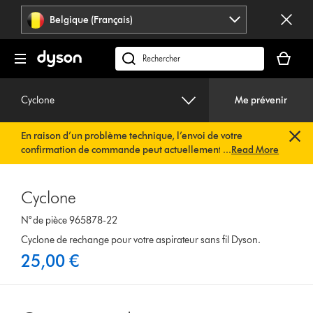
Sauter
Belgique (Français)
les
pages
Votre
panier
Rechercher
est
des
vide
produits
Cyclone
Me prévenir
En raison d’un problème technique, l’envoi de votre
confirmation de commande peut actuellement être
...
Read More
retardé. Nous travaillons déjà à une solution rapide.
Vous
n’avez rien à faire de votre côté. Votre confirmation de
commande vous sera envoyée automatiquement dans les
Cyclone
plus brefs délais.
N° de pièce 965878-22
Cyclone de rechange pour votre aspirateur sans fil Dyson.
25,00 €