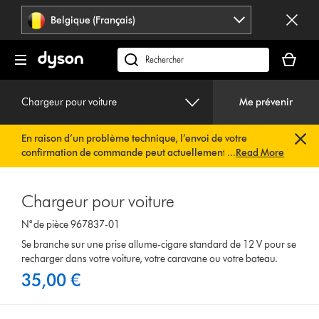
Sauter
Belgique (Français)
les
pages
Votre
panier
Rechercher
est
des
vide
produits
Chargeur pour voiture
Me prévenir
En raison d’un problème technique, l’envoi de votre
confirmation de commande peut actuellement être
...
Read More
retardé. Nous travaillons déjà à une solution rapide.
Vous
n’avez rien à faire de votre côté. Votre confirmation de
commande vous sera envoyée automatiquement dans les
Chargeur pour voiture
plus brefs délais.
N° de pièce 967837-01
Se branche sur une prise allume-cigare standard de 12 V pour se
recharger dans votre voiture, votre caravane ou votre bateau.
35,00 €