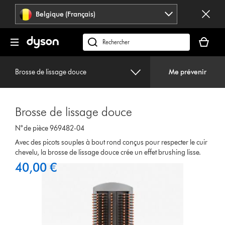
Sauter
Belgique (Français)
les
pages
Votre
panier
Rechercher
est
des
vide
produits
Brosse de lissage douce
Me prévenir
Brosse de lissage douce
N° de pièce 969482-04
Avec des picots souples à bout rond conçus pour respecter le cuir
chevelu, la brosse de lissage douce crée un effet brushing lisse.
40,00 €