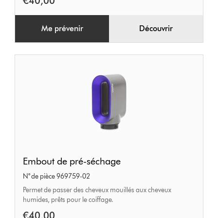
€40,00
Me prévenir
Découvrir
Embout
Embout de pré-séchage
de
N° de pièce 969759-02
pré-
Permet de passer des cheveux mouillés aux cheveux
séchage
humides, prêts pour le coiffage.
€40,00