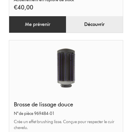
€40,00
Me prévenir
Découvrir
Brosse
Brosse de lissage douce
de
N° de pièce 969484-01
lissage
Crée un effet brushing lisse. Conçue pour respecter le cuir
douce
chevelu.