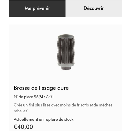
Me prévenir
Découvrir
Brosse
Brosse de lissage dure
de
N° de pièce 969477-01
lissage
Crée un fini plus lisse avec moins de frisottis et de mèches
dure
rebelles¹
Actuellement en rupture de stock
€40,00