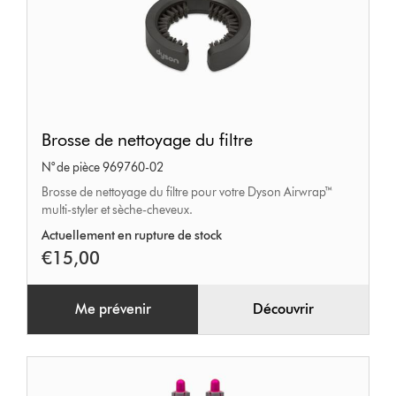
Brosse
Brosse de nettoyage du filtre
de
N° de pièce 969760-02
nettoyage
Brosse de nettoyage du filtre pour votre Dyson Airwrap™
du
multi-styler et sèche-cheveux.
filtre
Actuellement en rupture de stock
€15,00
Me prévenir
Découvrir