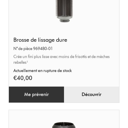
Brosse
Brosse de lissage dure
de
N° de pièce 969480-01
lissage
Crée un fini plus lisse avec moins de frisottis et de mèches
dure
rebelles¹
Actuellement en rupture de stock
€40,00
Me prévenir
Découvrir