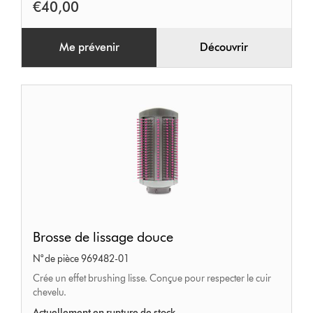
€40,00
Me prévenir
Découvrir
Brosse
Brosse de lissage douce
de
N° de pièce 969482-01
lissage
Crée un effet brushing lisse. Conçue pour respecter le cuir
douce
chevelu.
Actuellement en rupture de stock