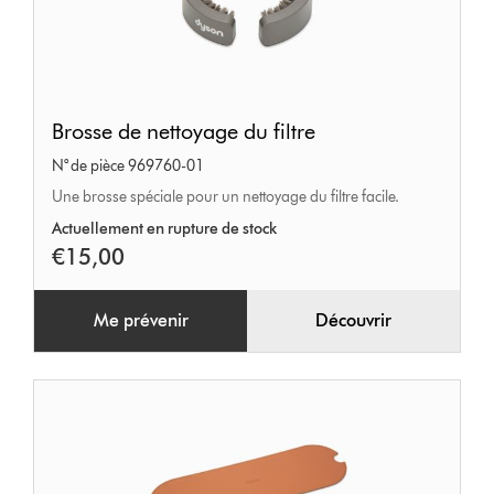
Brosse
Brosse de nettoyage du filtre
de
N° de pièce 969760-01
nettoyage
Une brosse spéciale pour un nettoyage du filtre facile.
du
Actuellement en rupture de stock
filtre
€15,00
Me prévenir
Découvrir