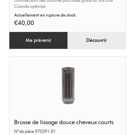
contrôle pour des coiffures plus lisses grâce au flux d’air
(noir/violet)
Coanda optimisé.
Actuellement en rupture de stock
€40,00
Me prévenir
Découvrir
Brosse
Brosse de lissage douce cheveux courts
de
N° de pièce 970291-01
lissage