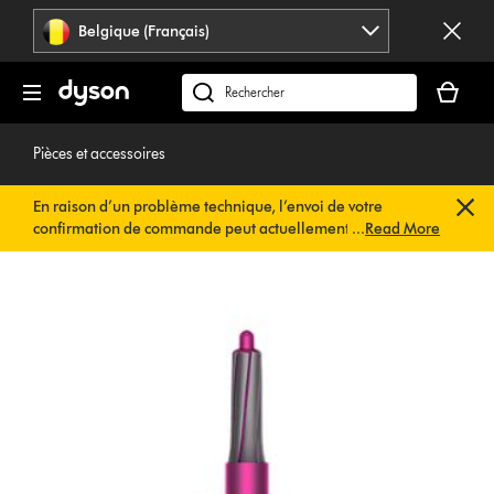
Sauter
Belgique (Français)
les
pages
Votre
panier
Rechercher
est
des
vide
produits
Pièces et accessoires
En raison d’un problème technique, l’envoi de votre
confirmation de commande peut actuellement être
...
Read More
retardé. Nous travaillons déjà à une solution rapide.
Vous
n’avez rien à faire de votre côté. Votre confirmation de
commande vous sera envoyée automatiquement dans les
plus brefs délais.