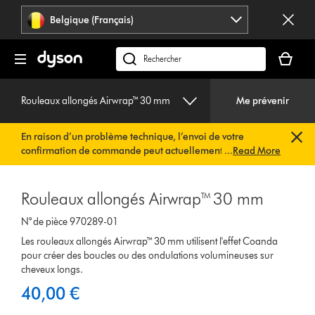
Sauter
Belgique (Français)
les
pages
Votre
panier
Rechercher
est
des
vide
produits
Rouleaux allongés Airwrap™ 30 mm
Me prévenir
En raison d’un problème technique, l’envoi de votre
confirmation de commande peut actuellement être
...
Read More
retardé. Nous travaillons déjà à une solution rapide.
Vous
n’avez rien à faire de votre côté. Votre confirmation de
commande vous sera envoyée automatiquement dans les
Rouleaux allongés Airwrap™ 30 mm
plus brefs délais.
N° de pièce 970289-01
Les rouleaux allongés Airwrap™ 30 mm utilisent l'effet Coanda
pour créer des boucles ou des ondulations volumineuses sur
cheveux longs.
40,00 €