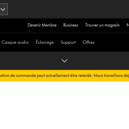
Devenir Membre
Business
Trouver un magasin
Casque audio
Éclairage
Support
Offres
mation de commande peut actuellement être retardé. Nous travaillons déj
ous sera envoyée automatiquement dans les plus brefs délais.