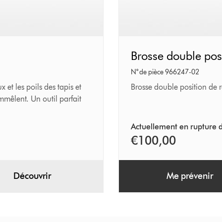
Brosse
Brosse double pos
double
N° de pièce 966247-02
position
 et les poils des tapis et
Brosse double position de 
mmêlent. Un outil parfait
Actuellement en rupture d
€100,00
Découvrir
Me prévenir