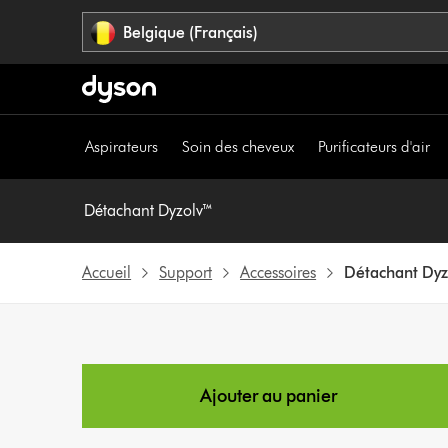
Sauter
Belgique (Français)
les
pages
Aspirateurs
Soin des cheveux
Purificateurs d'air
Détachant Dyzolv™
Accueil
Support
Accessoires
Détachant Dyz
Ajouter au panier