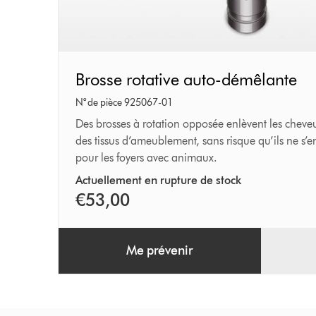
Brosse
Brosse rotative auto-démêlante
rotative
N° de pièce 925067-01
auto-
Des brosses à rotation opposée enlèvent les cheveux
des tissus d’ameublement, sans risque qu’ils ne s’e
démêlante
pour les foyers avec animaux.
Actuellement en rupture de stock
€53,00
Me prévenir