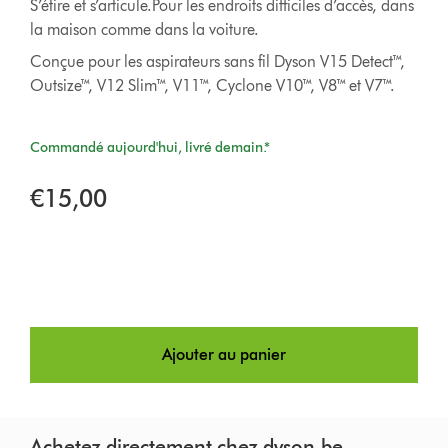
S’étire et s’articule.Pour les endroits difficiles d’accès, dans
la maison comme dans la voiture.
Conçue pour les aspirateurs sans fil Dyson V15 Detect™,
Outsize™, V12 Slim™, V11™, Cyclone V10™, V8™ et V7™.
Commandé aujourd'hui, livré demain.*
€15,00
Ajouter au panier
Achetez directement chez dyson.be