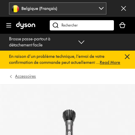
Sauter
Belgique (Français)
les
pages
Votre
panier
Rechercher
est
des
Brosse passe-partout à
vide
produits
détachement facile
En raison d’un problème technique, l’envoi de votre
confirmation de commande peut actuellement être
...
Read More
retardé. Nous travaillons déjà à une solution rapide.
Vous
n’avez rien à faire de votre côté. Votre confirmation de
Accessoires
commande vous sera envoyée automatiquement dans les
plus brefs délais.