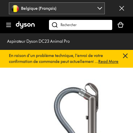
Sauter
Belgique (Français)
les
pages
Votre
panier
Rechercher
est
des
vide
produits
Aspirateur Dyson DC23 Animal Pro
En raison d’un problème technique, l’envoi de votre
confirmation de commande peut actuellement être
...
Read More
retardé. Nous travaillons déjà à une solution rapide.
Vous
n’avez rien à faire de votre côté. Votre confirmation de
commande vous sera envoyée automatiquement dans les
plus brefs délais.