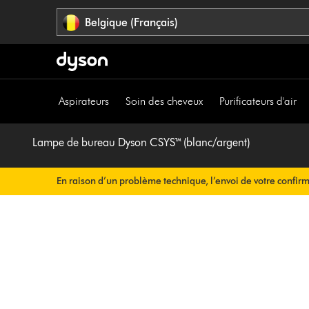
Sauter
Belgique (Français)
les
pages
Aspirateurs
Soin des cheveux
Purificateurs d'air
Lampe de bureau Dyson CSYS™ (blanc/argent)
En raison d’un problème technique, l’envoi de votre confir
rien à faire de votre côté. Votre confirmation de commande v