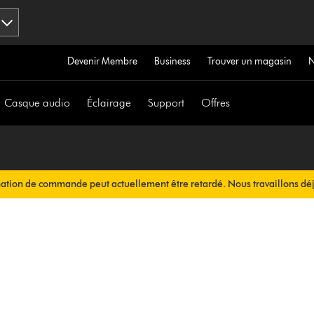
Devenir Membre
Business
Trouver un magasin
Casque audio
Éclairage
Support
Offres
mation de commande peut actuellement être retardé. Nous travaillons déj
ous sera envoyée automatiquement dans les plus brefs délais.