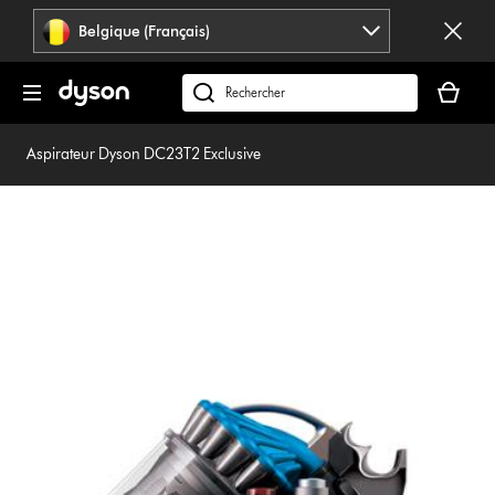
Sauter
Belgique (Français)
les
pages
Votre
panier
Rechercher
est
des
vide
produits
Aspirateur Dyson DC23T2 Exclusive