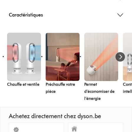
Caractéristiques
Chauffe et ventile
Préchauffe votre
Permet
Cont
pièce
d’économiser de
intel
l’énergie
Achetez directement chez dyson.be