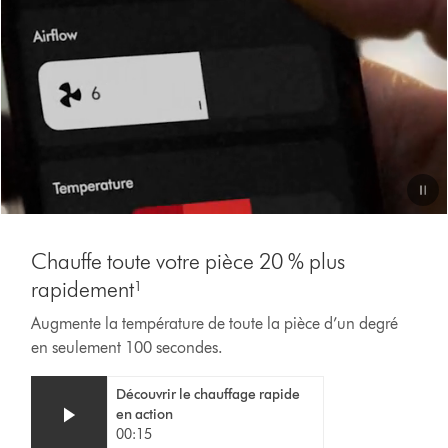
Video
Transcript
Chauffe toute votre pièce 20 % plus
rapidement¹
Augmente la température de toute la pièce d’un degré
en seulement 100 secondes.
Video
Afficher
Découvrir le chauffage rapide
Transcript
la
en action
transcription
00:15