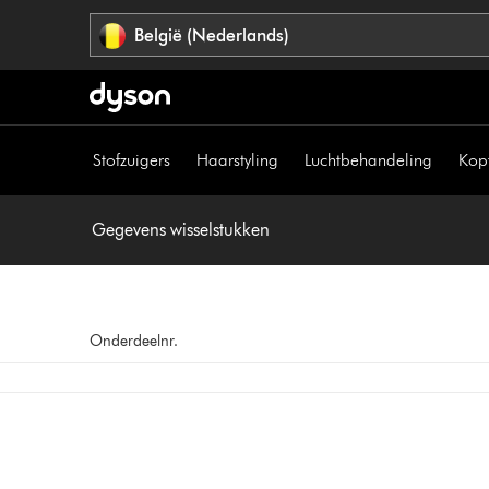
Navigatie
België (Nederlands)
overslaan
Stofzuigers
Haarstyling
Luchtbehandeling
Kop
Gegevens wisselstukken
Onderdeelnr.