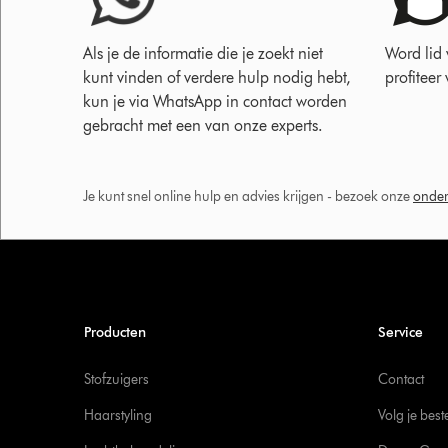
Als je de informatie die je zoekt niet
Word lid
kunt vinden of verdere hulp nodig hebt,
profiteer
kun je via WhatsApp in contact worden
gebracht met een van onze experts.
Je kunt snel online hulp en advies krijgen - bezoek onze
onder
Producten
Service
Stofzuigers
Contact
Haarstyling
Volg je best