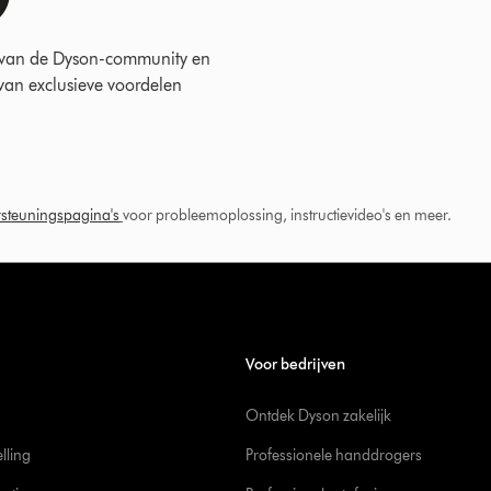
 van de Dyson-community en
 van exclusieve voordelen
steuningspagina's
voor probleemoplossing, instructievideo's en meer.
Voor bedrijven
Ontdek Dyson zakelijk
elling
Professionele handdrogers