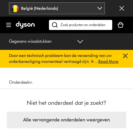
Navigatie
België (Nederlands)
overslaan
Je
winkelm
Zoek
is
op
leeg
dyson.be
Gegevens wisselstukken
Door een technisch probleem kan de verzending van uw
orderbevestiging momenteel vertraagd zijn. We werken al
...
Read More
aan een snelle oplossing.
U hoeft verder niets te doen. Uw
orderbevestiging wordt binnenkort automatisch naar u
verzonden.
Onderdeelnr.
Niet het onderdeel dat je zoekt?
Alle vervangende onderdelen weergeven