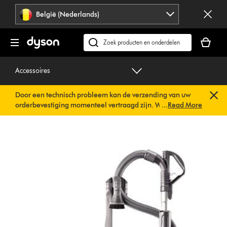
Navigatie
België (Nederlands)
overslaan
Je
winkelm
Zoek
is
op
leeg
dyson.be
Accessoires
Door een technisch probleem kan de verzending van uw
orderbevestiging momenteel vertraagd zijn. We werken al
...
Read More
aan een snelle oplossing.
U hoeft verder niets te doen. Uw
orderbevestiging wordt binnenkort automatisch naar u
verzonden.