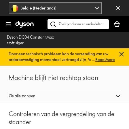
Navigatie
België (Nederlands)
overslaan
Je
winkelm
Zoek
is
op
Dyson DC04 Constant Max
leeg
dyson.be
stofzuiger
Door een technisch probleem kan de verzending van uw
orderbevestiging momenteel vertraagd zijn. We werken al
...
Read More
aan een snelle oplossing.
U hoeft verder niets te doen. Uw
orderbevestiging wordt binnenkort automatisch naar u
Machine blijft niet rechtop staan
verzonden.
Zie alle stappen
Controleren van de vergrendeling van de
staander