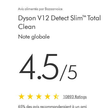
Avis alimentés par Bazaarvoice
Dyson V12 Detect Slim™ Total
Clean
Note globale
4.5 étoiles sur 5 de 10893 Ratings
4.5
/5
10893 Ratings
65% des avis recommanderaient à un ami