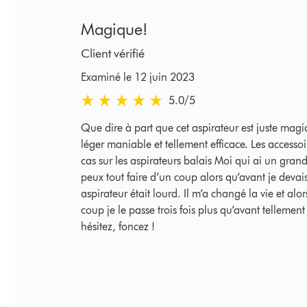
Magique!
Client vérifié
Examiné le 12 juin 2023
5.0 étoiles sur 5 de Examiné le 12 juin 2023 Rat
5.0
/5
Que dire à part que cet aspirateur est juste magi
léger maniable et tellement efficace. Les accessoir
cas sur les aspirateurs balais Moi qui ai un gran
peux tout faire d’un coup alors qu’avant je deva
aspirateur était lourd. Il m’a changé la vie et alo
coup je le passe trois fois plus qu’avant tellement je
hésitez, foncez !