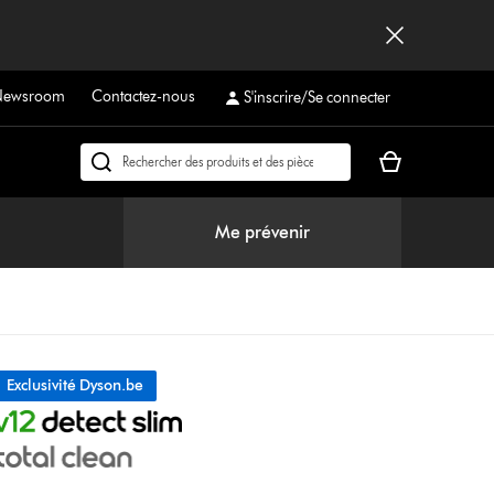
Newsroom
Contactez-nous
S'inscrire/Se connecter
Votre
Rechercher
panier
des
est
produits
Me prévenir
vide
Exclusivité Dyson.be