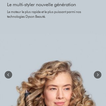
{0}
Le multi-styler nouvelle génération
of
{1}.
Le moteur le plus rapide et le plus puissant parmi nos
technologies Dyson Beauté.