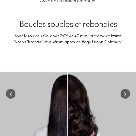
Avec nos derniers embouts.
Slide
{0}
Boucles souples et rebondies
of
{1}.
Avec le rouleau Co-anda2xᵀᴹ de 40 mm, la crème coiffante
Dyson Chitosan™ et le sérum après-coiffage Dyson Chitosan™.