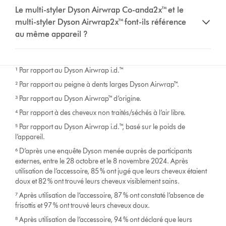
Le multi-styler Dyson Airwrap Co-anda2x™ et le
multi-styler Dyson Airwrap2x™ font-ils référence
au même appareil ?
¹
Par rapport au Dyson Airwrap i.d.™
² Par rapport au peigne à dents larges Dyson Airwrap™.
³ Par rapport au Dyson Airwrap™ d’origine.
⁴ Par rapport à des cheveux non traités/séchés à l’air libre.
⁵ Par rapport au Dyson Airwrap i.d.™, basé sur le poids de
l’appareil.
⁶ D’après une enquête Dyson menée auprès de participants
externes, entre le 28 octobre et le 8 novembre 2024. Après
utilisation de l’accessoire, 85 % ont jugé que leurs cheveux étaient
doux et 82 % ont trouvé leurs cheveux visiblement sains.
⁷ Après utilisation de l’accessoire, 87 % ont constaté l’absence de
frisottis et 97 % ont trouvé leurs cheveux doux.
⁸ Après utilisation de l’accessoire, 94 % ont déclaré que leurs