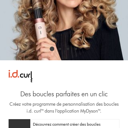
Des boucles parfaites en un clic
Créez votre programme de personnalisation des boucles
i.d. curl™ dans l’application MyDyson™.
Video
Afficher
Découvrez comment créer des boucles
Transcript