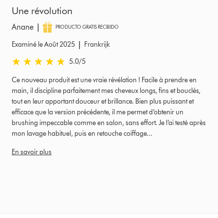
Une révolution
|
Anane
PRODUCTO GRATIS RECIBIDO
|
Examiné le Août 2025
Frankrijk
5.0 étoiles sur 5 de Examiné le Août 2025 Ratings
5.0
/5
Ce nouveau produit est une vraie révélation ! Facile à prendre en
main, il discipline parfaitement mes cheveux longs, fins et bouclés,
tout en leur apportant douceur et brillance. Bien plus puissant et
efficace que la version précédente, il me permet d’obtenir un
brushing impeccable comme en salon, sans effort. Je l’ai testé après
mon lavage habituel, puis en retouche coiffage...
En savoir plus