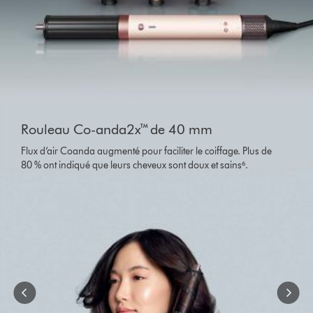
Slide
{0}
Rouleau Co-anda2x™ de 40 mm
of
{1}.
Flux d’air Coanda augmenté pour faciliter le coiffage. Plus de
80 % ont indiqué que leurs cheveux sont doux et sains⁶.