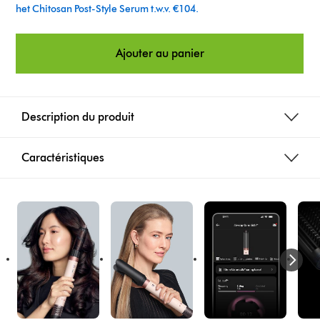
o
het Chitosan Post-Style Serum t.w.v. €104.
n
Ajouter au panier
s
Description du produit
Caractéristiques