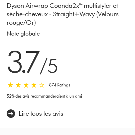
Dyson Airwrap Coanda2x™ multistyler et
sèche-cheveux - Straight+Wavy (Velours
rouge/Or)
Note globale
3.7 étoiles sur 5 de 874 Ratings
3.7
/5
874 Ratings
52% des avis recommanderaient à un ami
Lire tous les avis