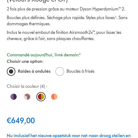
2 fois plus de pression grâce au moteur Dyson Hyperdymium™ 2.
Boucles plus définies. Séchage plus rapide. Styles plus lisses¹. Sans
dommages thermiques.
Inclus le nouvel embout de finition Airsmooth2x™, pour lisser les
cheveux, grâce à l'air, sans plaques chauffantes.
Commandé aujourd'hui, livré demain.*
Choisir une option:
Raides à ondulés
Bouclés à frisés
Choisir la couleur (4) -
O
p
t
€649,00
i
Nu inclusief het nieuwe opzetstuk voor nat-naar-droog steilen en