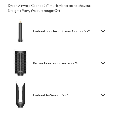
Dyson Airwrap Coanda2x™ multistyler et sèche-cheveux -
Straight+Wavy (Velours rouge/Or)
Embout boucleur 30 mm Coanda2x™
Brosse boucle anti-accrocs 2x
Embout AirSmooth2x™