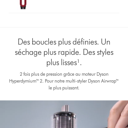
Des boucles plus définies. Un
séchage plus rapide. Des styles
plus lisses¹.
2 fois plus de pression grâce au moteur Dyson
Afficher
Hyperdymium™ 2. Pour notre multi-styler Dyson Airwrap™
la
transcription
le plus puissant.
de
la
vidéo