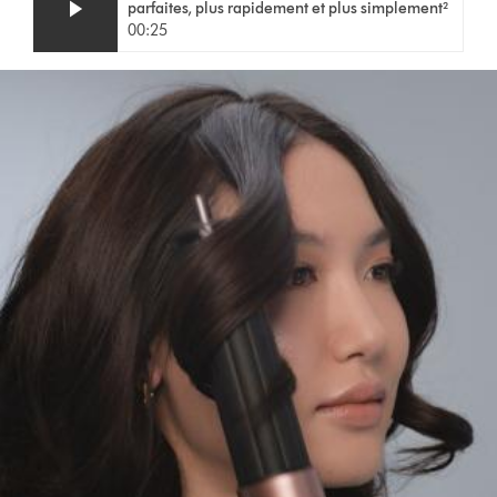
la
parfaites, plus rapidement et plus simplement²
transcription
00:25
de
la
vidéo