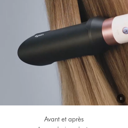
de
la
vidéo
Video
Transcript
Avant et après