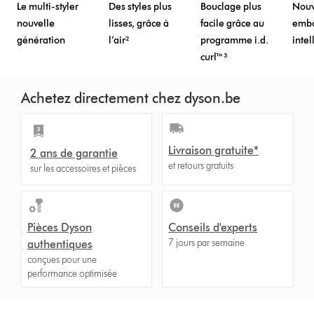
Le multi-styler
Des styles plus
Bouclage plus
Nou
nouvelle
lisses, grâce à
facile grâce au
embo
génération
l’air²
programme i.d.
intel
curl™³
Achetez directement chez dyson.be
Livraison gratuite*
2 ans de garantie
et retours gratuits
sur les accessoires et pièces
Pièces Dyson
Conseils d'experts
7 jours par semaine
authentiques
conçues pour une
performance optimisée