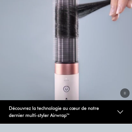
Video
Découvrez la technologie au cœur de notre
Transcript
dernier multi-styler Airwrap™
Slide