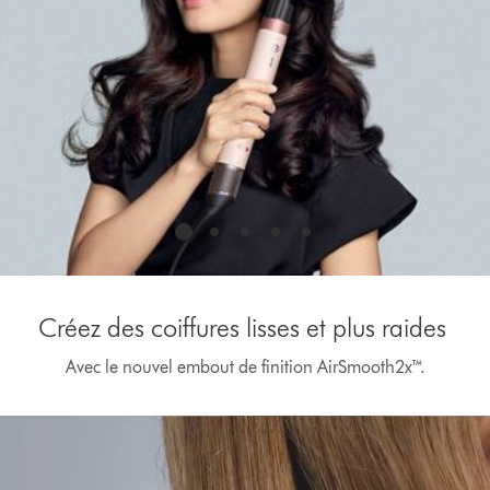
Créez des coiffures lisses et plus raides
Avec le nouvel embout de finition AirSmooth2x™.
Afficher
la
transcription