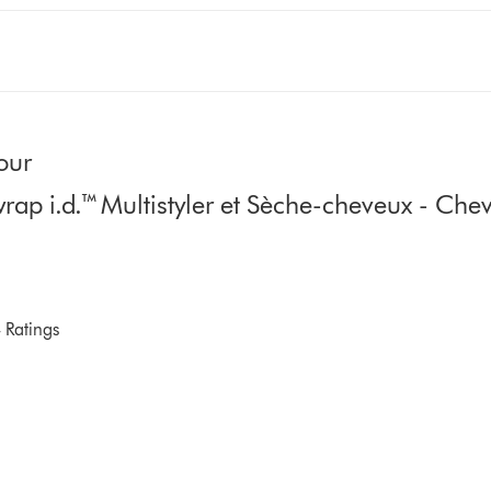
our
p i.d.™ Multistyler et Sèche-cheveux - Cheve
 Ratings