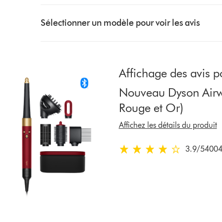
Select
a
Sélectionner un modèle pour voir les avis
button
from
the
list
Affichage des avis p
to
Nouveau Dyson Airwra
show
reviews
Rouge et Or)
for
Affichez les détails du produit
that
model
3.9
/5
4004
below
3.9
étoiles
sur
5
de
4004