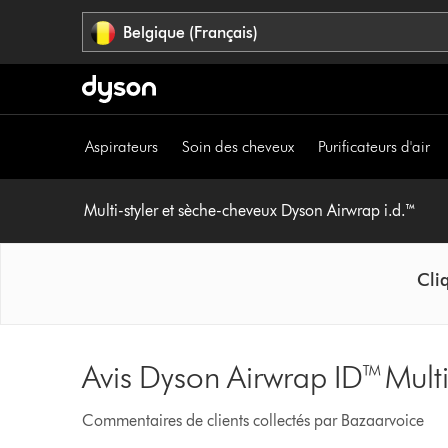
Sauter
Belgique (Français)
les
pages
Aspirateurs
Soin des cheveux
Purificateurs d'air
Multi-styler et sèche-cheveux Dyson Airwrap i.d.™
Cliq
Avis Dyson Airwrap ID™ Multi
Commentaires de clients collectés par Bazaarvoice