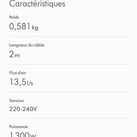
Caractéristiques
Poids
0,581
kg
Longueur du câble
2
m
Flux d'air
13,5
l/s
Tension
220-240V
Puissance
1 300
W