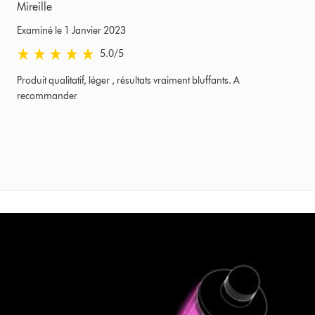
Mireille
Examiné le 1 Janvier 2023
5.0 étoiles sur 5 de Examiné le 1 Janvier 2023 Ratings
5.0
/5
Produit qualitatif, léger , résultats vraiment bluffants. A
recommander
Slide
{0}
of
{1}.