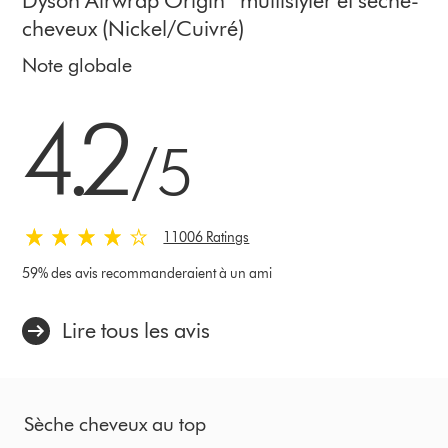
Dyson Airwrap Origin™ multistyler et sèche-
cheveux (Nickel/Cuivré)
Note globale
4.2 étoiles sur 5 de 11006 Ratings
4.2
/5
11006 Ratings
59% des avis recommanderaient à un ami
Lire tous les avis
Sèche cheveux au top