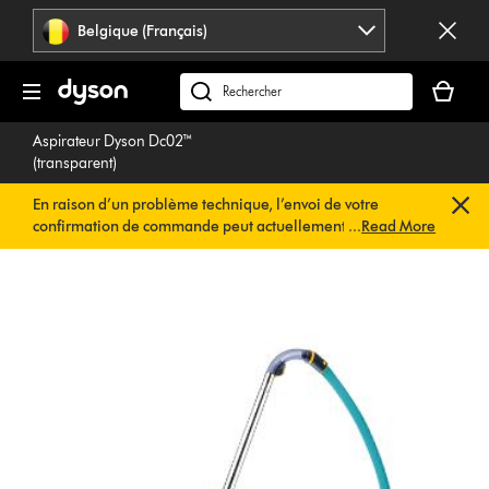
Sauter
Belgique (Français)
les
pages
Votre
panier
Rechercher
est
des
Aspirateur Dyson Dc02™
vide
produits
(transparent)
En raison d’un problème technique, l’envoi de votre
confirmation de commande peut actuellement être
...
Read More
retardé. Nous travaillons déjà à une solution rapide.
Vous
n’avez rien à faire de votre côté. Votre confirmation de
commande vous sera envoyée automatiquement dans les
plus brefs délais.