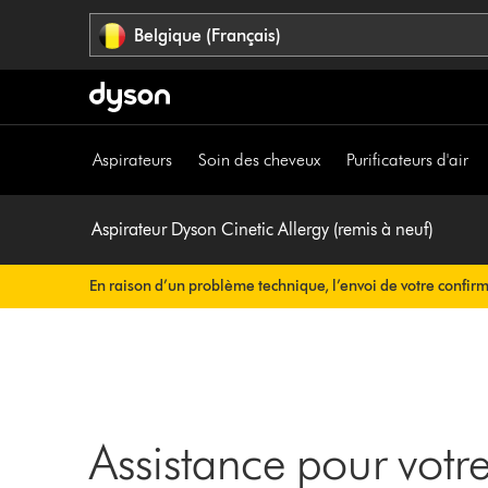
Sauter
Belgique (Français)
les
pages
Aspirateurs
Soin des cheveux
Purificateurs d'air
Aspirateur Dyson Cinetic Allergy (remis à neuf)
En raison d’un problème technique, l’envoi de votre confir
rien à faire de votre côté. Votre confirmation de commande v
Assistance pour votre