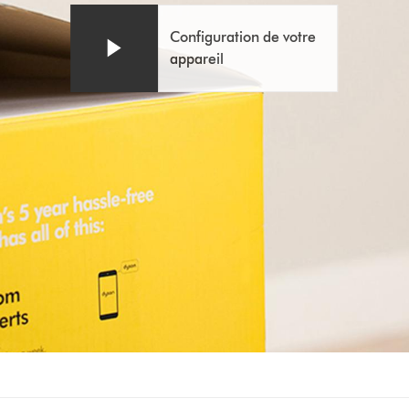
Transcript
transcription
de
Configuration de votre
la
appareil
vidéo