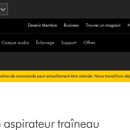
Devenir Membre
Business
Trouver un magasin
Casque audio
Éclairage
Support
Offres
mation de commande peut actuellement être retardé. Nous travaillons déj
ous sera envoyée automatiquement dans les plus brefs délais.
 aspirateur traîneau