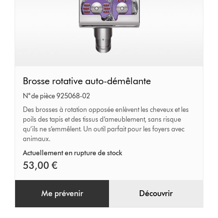
Brosse
Brosse rotative auto-démêlante
rotative
N° de pièce 925068-02
auto-
Des brosses à rotation opposée enlèvent les cheveux et les
poils des tapis et des tissus d’ameublement, sans risque
démêlante
qu’ils ne s’emmêlent. Un outil parfait pour les foyers avec
animaux.
Actuellement en rupture de stock
53,00 €
Me prévenir
Découvrir