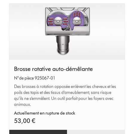
Brosse
Brosse rotative auto-démêlante
rotative
N° de pièce 925067-01
auto-
Des brosses à rotation opposée enlèvent les cheveux et les
poils des tapis et des tissus d’ameublement, sans risque
démêlante
qu’ils ne s’emmêlent. Un outil parfait pour les foyers avec
animaux.
Actuellement en rupture de stock
53,00 €