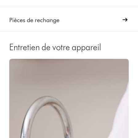
Pièces de rechange
Entretien de votre appareil
Video
Afficher
Transcript
la
transcription
de
la