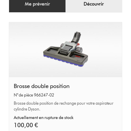
Me prévenir
Découvrir
Brosse
Brosse double position
double
N° de pièce 966247-02
position
Brosse double position de rechange pour votre aspirateur
cylindre Dyson.
Actuellement en rupture de stock
100,00 €