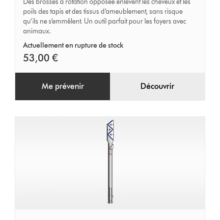
Des brosses à rotation opposée enlèvent les cheveux et les
poils des tapis et des tissus d’ameublement, sans risque
démêlante
qu’ils ne s’emmêlent. Un outil parfait pour les foyers avec
animaux.
Actuellement en rupture de stock
53,00 €
Me prévenir
Découvrir