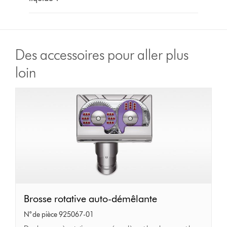
Des accessoires pour aller plus
loin
Brosse
Brosse rotative auto-démêlante
rotative
N° de pièce 925067-01
auto-