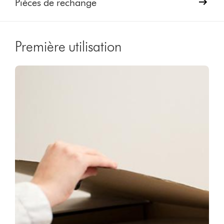
Pièces de rechange
Première utilisation
Video
Afficher
Transcript
la
transcription
de
la
vidéo