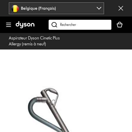
Sauter
Belgique (Français)
les
pages
Votre
panier
Rechercher
est
des
Aspirateur Dyson Cinetic Plus
vide
produits
Allergy (remis à neuf)