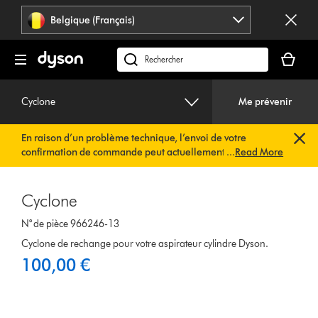
Sauter
Belgique (Français)
les
pages
Votre
panier
Rechercher
est
des
vide
produits
Cyclone
Me prévenir
En raison d’un problème technique, l’envoi de votre
confirmation de commande peut actuellement être
...
Read More
retardé. Nous travaillons déjà à une solution rapide.
Vous
n’avez rien à faire de votre côté. Votre confirmation de
commande vous sera envoyée automatiquement dans les
Cyclone
plus brefs délais.
N° de pièce 966246-13
Cyclone de rechange pour votre aspirateur cylindre Dyson.
100,00 €